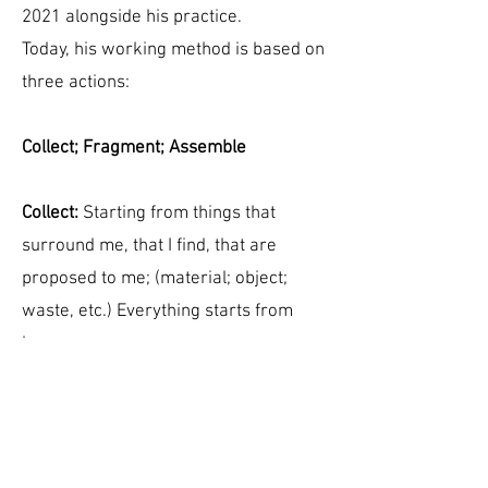
2021 alongside his practice.
Today, his working method is based on
three actions:
Collect; Fragment; Assemble
Collect:
Starting from things that
surround me, that I find, that are
proposed to me; (material; object;
waste, etc.) Everything starts from
here.
Fragment:
Identify, sample one or
more parts of the existing.
Assemble:
Merge the collection.
Through manipulation, the subject is