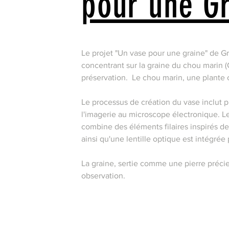
pour une G
Le projet "Un vase pour une graine" de G
concentrant sur la graine du chou marin (C
préservation. ​ Le chou marin, une plante
Le processus de création du vase inclut pl
l'imagerie au microscope électronique. Le 
combine des éléments filaires inspirés de
ainsi qu'une lentille optique est intégrée
La graine, sertie comme une pierre précie
observation.